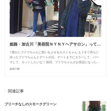
姫路・加古川「美容院ＮＹＮＹヘアサロン」って入りにくい！？実際に４店に行ってきた感想！お得なクーポンゲットしたよ【姫路の種宣伝部】
↑密かにブドウちゃんに想いをよせるカスミちゃん もうすぐ待ちに
待ったブドウちゃんとデートの日。デートまでにカラーして、パー
マして、カットしたいな♡ 前回、ブドウちゃんがお世話になった…
姫路の種
関連記事
ブリーチなしのスモークグリーン