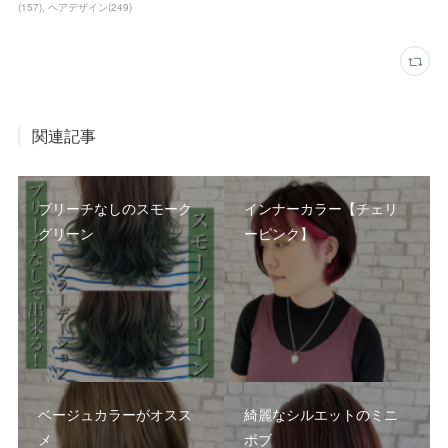
(
157
)
ヘアデザイン
(
249
)
関連記事
ブリーチなしのスモーク
インナーカラー【チェリ
グリーン
ーピンク】
ベージュカラーがオスス
綺麗なシルエットのミニ
メ
ボブ