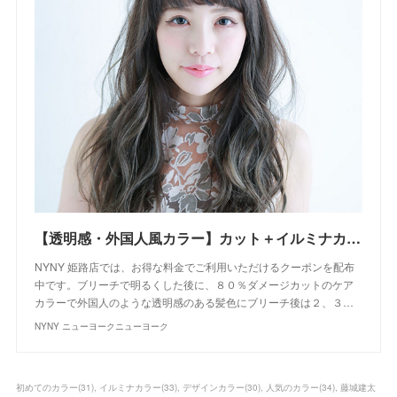
【透明感・外国人風カラー】カット＋イルミナカラー＋ブリーチ｜クーポン｜美容室 NYNY NYNY 姫路店｜ヘアサロン・美容院｜ニューヨークニューヨーク
NYNY 姫路店では、お得な料金でご利用いただけるクーポンを配布
中です。ブリーチで明るくした後に、８０％ダメージカットのケア
カラーで外国人のような透明感のある髪色にブリーチ後は２、３…
NYNY ニューヨークニューヨーク
初めてのカラー
(
31
)
イルミナカラー
(
33
)
デザインカラー
(
30
)
人気のカラー
(
34
)
藤城建太