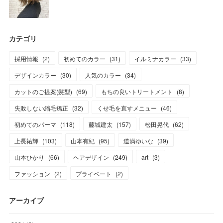
カテゴリ
採用情報
(
2
)
初めてのカラー
(
31
)
イルミナカラー
(
33
)
デザインカラー
(
30
)
人気のカラー
(
34
)
カットのご提案(髪型)
(
69
)
もちの良いトリートメント
(
8
)
失敗しない縮毛矯正
(
32
)
くせ毛を直すメニュー
(
46
)
初めてのパーマ
(
118
)
藤城建太
(
157
)
松田晃代
(
62
)
上長祐輝
(
103
)
山本有紀
(
95
)
道満ゆいな
(
39
)
山本ひかり
(
66
)
ヘアデザイン
(
249
)
art
(
3
)
ファッション
(
2
)
プライベート
(
2
)
アーカイブ