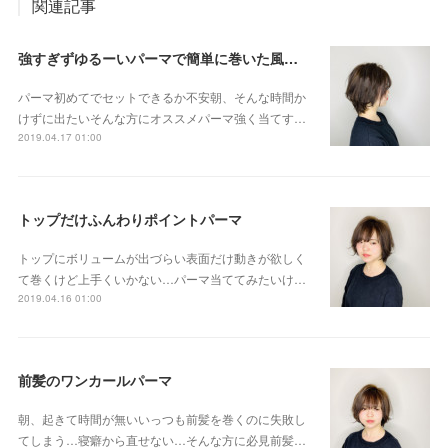
関連記事
強すぎずゆるーいパーマで簡単に巻いた風セット
パーマ初めてでセットできるか不安朝、そんな時間か
けずに出たいそんな方にオススメパーマ強く当てす…
2019.04.17 01:00
トップだけふんわりポイントパーマ
トップにボリュームが出づらい表面だけ動きが欲しく
て巻くけど上手くいかない…パーマ当ててみたいけ…
2019.04.16 01:00
前髪のワンカールパーマ
朝、起きて時間が無いいっつも前髪を巻くのに失敗し
てしまう…寝癖から直せない…そんな方に必見前髪…