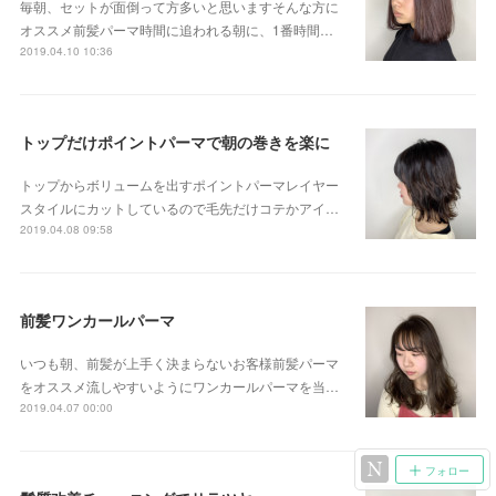
毎朝、セットが面倒って方多いと思いますそんな方に
オススメ前髪パーマ時間に追われる朝に、1番時間…
2019.04.10 10:36
トップだけポイントパーマで朝の巻きを楽に
トップからボリュームを出すポイントパーマレイヤー
スタイルにカットしているので毛先だけコテかアイ…
2019.04.08 09:58
前髪ワンカールパーマ
いつも朝、前髪が上手く決まらないお客様前髪パーマ
をオススメ流しやすいようにワンカールパーマを当…
2019.04.07 00:00
フォロー