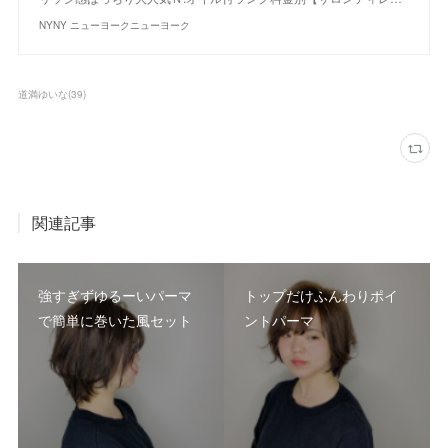
NYNY ニューヨークニューヨーク
道満ゆいな
(
39
)
関連記事
強すぎずゆるーいパーマ
トップだけふんわりポイ
で簡単に巻いた風セット
ントパーマ