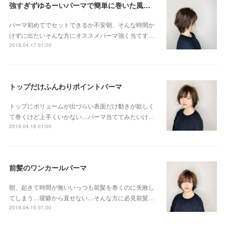
強すぎずゆるーいパーマで簡単に巻いた風セット
パーマ初めてでセットできるか不安朝、そんな時間か
けずに出たいそんな方にオススメパーマ強く当てす…
2019.04.17 01:00
トップだけふんわりポイントパーマ
トップにボリュームが出づらい表面だけ動きが欲しく
て巻くけど上手くいかない…パーマ当ててみたいけ…
2019.04.16 01:00
前髪のワンカールパーマ
朝、起きて時間が無いいっつも前髪を巻くのに失敗し
てしまう…寝癖から直せない…そんな方に必見前髪…
2019.04.15 01:00