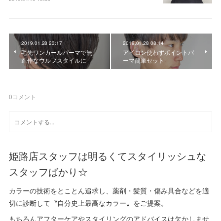
2019.01.28 23:17
2019.01.28 08:14
毛先ワンカールパーマで無
アイロン使わずポイントパ
造作なウルフスタイルに
ーマ簡単セット
0
コメント
姫路店スタッフは明るくてスタイリッシュな
スタッフばかり☆
カラーの技術をとことん追求し、薬剤・髪質・傷み具合などを適
切に診断して〝自分史上最高なカラー〟をご提案。
もちろんアフターケアやスタイリングのアドバイスは欠かしませ