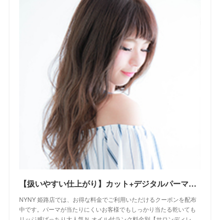
【扱いやすい仕上がり】カット+デジタルパーマ+Ｎ.オイル付｜クーポン｜美容室 NYNY NYNY 姫路店｜ヘアサロン・美容院｜ニューヨークニューヨーク
NYNY 姫路店では、お得な料金でご利用いただけるクーポンを配布
中です。パーマが当たりにくいお客様でもしっかり当たる乾いても
リッジ感ばっちり大人気Ｎ.オイル付ランク料金別【サロンディレ…