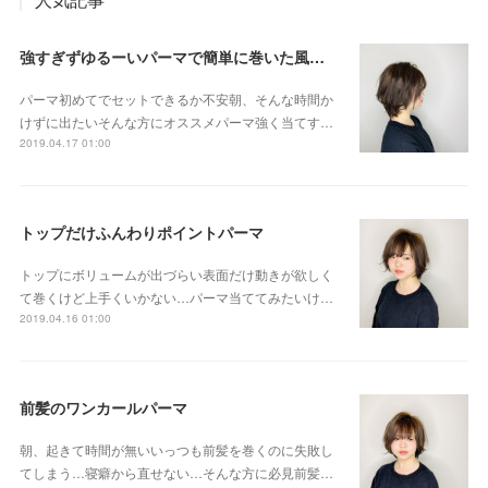
強すぎずゆるーいパーマで簡単に巻いた風セット
パーマ初めてでセットできるか不安朝、そんな時間か
けずに出たいそんな方にオススメパーマ強く当てす…
2019.04.17 01:00
トップだけふんわりポイントパーマ
トップにボリュームが出づらい表面だけ動きが欲しく
て巻くけど上手くいかない…パーマ当ててみたいけ…
2019.04.16 01:00
前髪のワンカールパーマ
朝、起きて時間が無いいっつも前髪を巻くのに失敗し
てしまう…寝癖から直せない…そんな方に必見前髪…