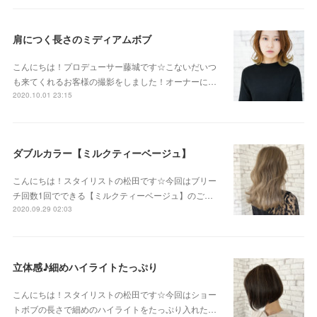
肩につく長さのミディアムボブ
こんにちは！プロデューサー藤城です☆こないだいつ
も来てくれるお客様の撮影をしました！オーナーに…
2020.10.01 23:15
ダブルカラー【ミルクティーベージュ】
こんにちは！スタイリストの松田です☆今回はブリー
チ回数1回でできる【ミルクティーベージュ】のご…
2020.09.29 02:03
立体感♪細めハイライトたっぷり
こんにちは！スタイリストの松田です☆今回はショー
トボブの長さで細めのハイライトをたっぷり入れた…