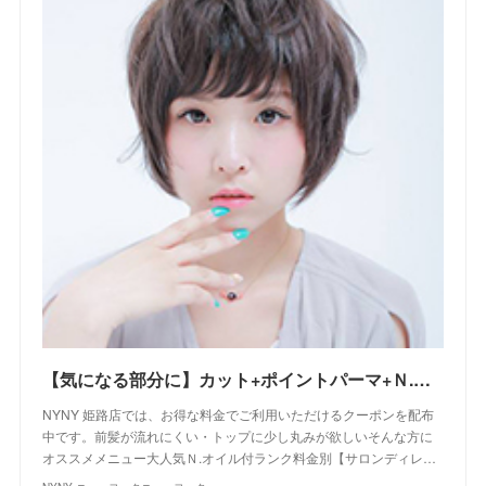
【気になる部分に】カット+ポイントパーマ+Ｎ.オイル付｜クーポン｜美容室 NYNY NYNY 姫路店｜ヘアサロン・美容院｜ニューヨークニューヨーク
NYNY 姫路店では、お得な料金でご利用いただけるクーポンを配布
中です。前髪が流れにくい・トップに少し丸みが欲しいそんな方に
オススメメニュー大人気Ｎ.オイル付ランク料金別【サロンディレ…