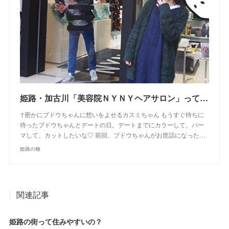
姫路・加古川「美容院ＮＹＮＹヘアサロン」って入りにくい！？実際に４店に行ってきた感想！お得なクーポンゲットしたよ【姫路の種宣伝部】
↑密かにブドウちゃんに想いをよせるカスミちゃん もうすぐ待ちに
待ったブドウちゃんとデートの日。デートまでにカラーして、パー
マして、カットしたいな♡ 前回、ブドウちゃんがお世話になった…
姫路の種
関連記事
姫路の街って住みやすいの？