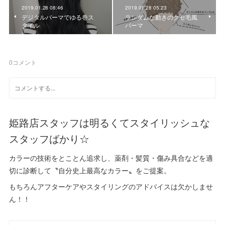
2019.01.28 08:46
2019.01.28 05:23
デジタルパーマでゆる巻ス
ランダムな動きのクセ毛風
タイル
パーマ
0
コメント
姫路店スタッフは明るくてスタイリッシュな
スタッフばかり☆
カラーの技術をとことん追求し、薬剤・髪質・傷み具合などを適
切に診断して〝自分史上最高なカラー〟をご提案。
もちろんアフターケアやスタイリングのアドバイスは欠かしませ
ん！！