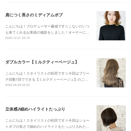
肩につく長さのミディアムボブ
こんにちは！プロデューサー藤城です☆こないだいつ
も来てくれるお客様の撮影をしました！オーナーに…
2020.10.01 23:15
ダブルカラー【ミルクティーベージュ】
こんにちは！スタイリストの松田です☆今回はブリー
チ回数1回でできる【ミルクティーベージュ】のご…
2020.09.29 02:03
立体感♪細めハイライトたっぷり
こんにちは！スタイリストの松田です☆今回はショー
トボブの長さで細めのハイライトをたっぷり入れた…