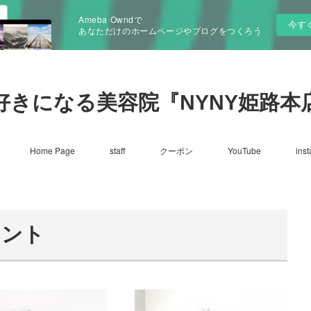
Ameba Owndで
今す
あなただけのホームページやブログをつくろう
好きになる美容院『NYNY姫路本
Home Page
staff
クーポン
YouTube
ins
メント