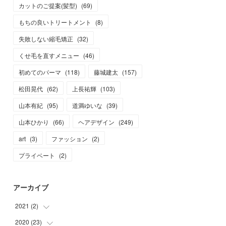
カットのご提案(髪型)
(
69
)
もちの良いトリートメント
(
8
)
失敗しない縮毛矯正
(
32
)
くせ毛を直すメニュー
(
46
)
初めてのパーマ
(
118
)
藤城建太
(
157
)
松田晃代
(
62
)
上長祐輝
(
103
)
山本有紀
(
95
)
道満ゆいな
(
39
)
山本ひかり
(
66
)
ヘアデザイン
(
249
)
art
(
3
)
ファッション
(
2
)
プライベート
(
2
)
アーカイブ
2021
(
2
)
2020
(
23
(
2
)
)