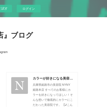
ぐ試す
ログイン
店』ブログ
tagram
カラーが好きになる美容院『NYNY姫路本店』ブログ
兵庫県姫路市の美容院 NYNY
姫路本店 すべてのお客様にカ
ラーを好きになってほしい！そ
んな想いで徹底的にカラーにこ
だわった美容院です。 【♪こん