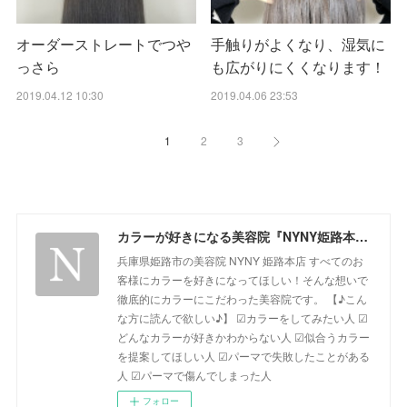
オーダーストレートでつや
手触りがよくなり、湿気に
っさら
も広がりにくくなります！
2019.04.12 10:30
2019.04.06 23:53
1
2
3
カラーが好きになる美容院『NYNY姫路本店』ブログ
兵庫県姫路市の美容院 NYNY 姫路本店 すべてのお
客様にカラーを好きになってほしい！そんな想いで
徹底的にカラーにこだわった美容院です。 【♪こん
な方に読んで欲しい♪】 ☑カラーをしてみたい人 ☑
どんなカラーが好きかわからない人 ☑似合うカラー
を提案してほしい人 ☑パーマで失敗したことがある
人 ☑パーマで傷んでしまった人
フォロー