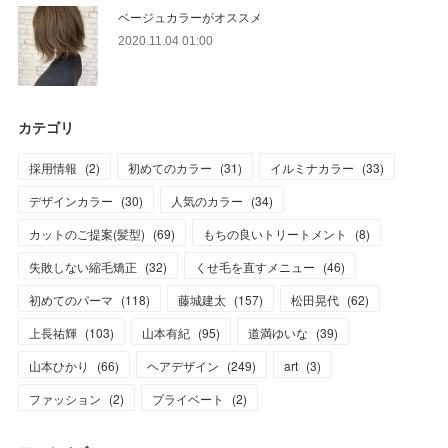
ベージュカラーがオススメ
2020.11.04 01:00
カテゴリ
採用情報
(
2
)
初めてのカラー
(
31
)
イルミナカラー
(
33
)
デザインカラー
(
30
)
人気のカラー
(
34
)
カットのご提案(髪型)
(
69
)
もちの良いトリートメント
(
8
)
失敗しない縮毛矯正
(
32
)
くせ毛を直すメニュー
(
46
)
初めてのパーマ
(
118
)
藤城建太
(
157
)
松田晃代
(
62
)
上長祐輝
(
103
)
山本有紀
(
95
)
道満ゆいな
(
39
)
山本ひかり
(
66
)
ヘアデザイン
(
249
)
art
(
3
)
ファッション
(
2
)
プライベート
(
2
)