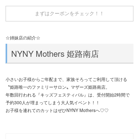
まずはクーポンをチェック！！
☆姉妹店の紹介☆
NYNY Mothers 姫路南店
小さいお子様からご年配まで、家族そろってご利用して頂ける
〝姫路唯一のファミリーサロン〟マザーズ姫路南店。
年数回行われる『キッズフェスティバル』は、受付開始2時間で
予約300人が埋まってしまう大人気イベント！！
お子様を連れてのカットはぜひNYNY Mothersへ♡♡