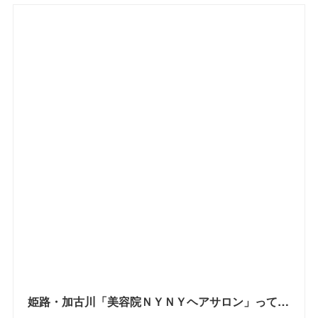
姫路・加古川「美容院ＮＹＮＹヘアサロン」って入りにくい！？実際に４店に行ってきた感想！お得なクーポンゲットしたよ【姫路の種宣伝部】