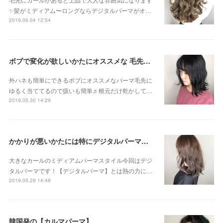
✨髪がミディアム〜ロングならデジタルパーマがオ…
2019.06.04 12:54
ボブで変化が欲しいかたにオススメな 毛先パーマ
外ハネも簡単にできるボブにオススメなパーマ毛先に
ゆるく当ててるので扱いも簡単♬根元だけ乾かして…
2019.05.30 14:29
かかりが悪いかたには特にデジタルパーマがオススメです！
大きなカールのミディアムパーマスタイル今回はデジ
タルパーマです！【デジタルパーマ】とは熱の力に…
2019.05.29 14:48
韓国発の【カルマパーマ】