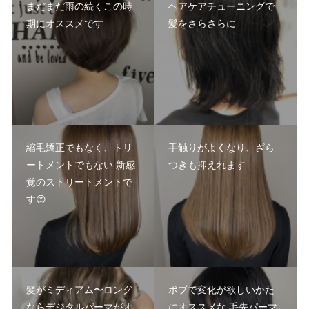
まだまだ雨の続くこの時
ヘアケアチューニングで
期にオススメです
髪をさらさらに
縮毛矯正でもなく、トリ
手触りがよくなり、ざら
ートメントでもない 新感
つきも抑えれます
覚のストリートメントで
す😊
髪がミディアム〜ロング
ボブで変化が欲しいかた
ならデジタルパーマがオ
にオススメな 毛先パーマ