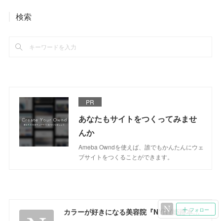
検索
PR
あなたもサイトをつくってみませ
んか
Ameba Owndを使えば、誰でもかんたんにウェ
ブサイトをつくることができます。
フォロー
カラーが好きになる美容院『NYNY姫路本店』ブログ