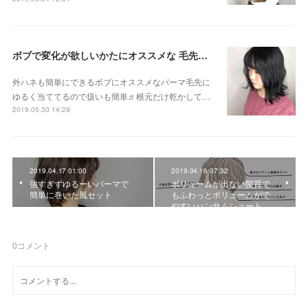
ボブで変化が欲しいかたにオススメな 毛先パーマ
外ハネも簡単にできるボブにオススメなパーマ毛先に
ゆるく当ててるので扱いも簡単♬根元だけ乾かして…
2019.05.30 14:29
2019.04.17 01:00
2019.04.16 07:32
強すぎずゆるーいパーマで
ボリュームが出ない髪質で
簡単に巻いた風セット
もふわっとボリュームがで
やすいハンサムショート…
0
コメント