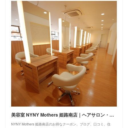
美容室 NYNY Mothers 姫路南店｜ヘアサロン・美容院｜ニューヨークニューヨーク
NYNY Mothers 姫路南店のお得なクーポン、ブログ、口コミ、住