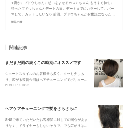
↑密かにブドウちゃんに想いをよせるカスミちゃん もうすぐ待ちに
待ったブドウちゃんとデートの日。デートまでにカラーして、パー
マして、カットしたいな♡ 前回、ブドウちゃんがお世話になった…
姫路の種
関連記事
まだまだ雨の続くこの時期にオススメです
ショートスタイルのお客様量も多く、クセも少しあ
り、広がる髪質今回はヘアチューニングでボリュー…
2019.07.16 13:22
ヘアケアチューニングで髪をさらさらに
SNSで来ていただいたお客様髪に対しての関心があま
りなく、ドライヤーもしないそうで、でも広がりは…