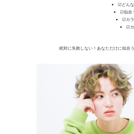
☑どん
☑似合
☑カ
☑
絶対に失敗しない！あなただけに似合