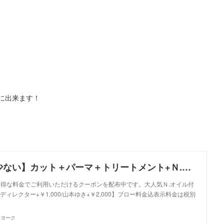
に出来ます！
【ダメージの少ない】カット＋パーマ＋トリートメント+Ｎ.オイル付｜クーポン｜美容室 NYNY NYNY 姫路店｜ヘアサロン・美容院｜ニューヨークニューヨーク
、お得な料金でご利用いただけるクーポンを配布中です。大人気Ｎ.オイル付
ィレクター+￥1,000/山本ゆき+￥2,000】ブロー料金込表示料金は税別
ーヨーク