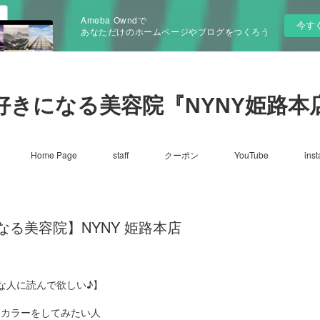
Ameba Owndで
今す
あなただけのホームページやブログをつくろう
好きになる美容院『NYNY姫路本
Home Page
staff
クーポン
YouTube
ins
る美容院】NYNY 姫路本店
な人に読んで欲しい♪】
☑カラーをしてみたい人