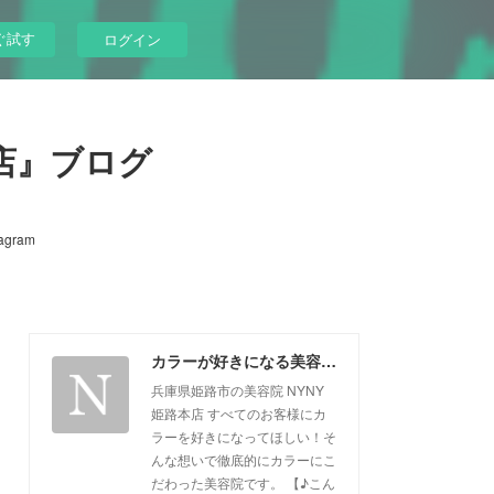
ぐ試す
ログイン
店』ブログ
tagram
カラーが好きになる美容院『NYNY姫路本店』ブログ
兵庫県姫路市の美容院 NYNY
姫路本店 すべてのお客様にカ
ラーを好きになってほしい！そ
んな想いで徹底的にカラーにこ
だわった美容院です。 【♪こん