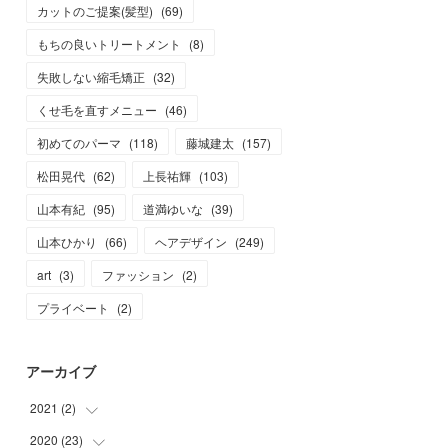
カットのご提案(髪型)
(
69
)
もちの良いトリートメント
(
8
)
失敗しない縮毛矯正
(
32
)
くせ毛を直すメニュー
(
46
)
初めてのパーマ
(
118
)
藤城建太
(
157
)
松田晃代
(
62
)
上長祐輝
(
103
)
山本有紀
(
95
)
道満ゆいな
(
39
)
山本ひかり
(
66
)
ヘアデザイン
(
249
)
art
(
3
)
ファッション
(
2
)
プライベート
(
2
)
アーカイブ
2021
(
2
)
2020
(
23
(
2
)
)