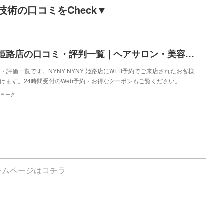
術の口コミをCheck▼
美容室 NYNY 姫路店の口コミ・評判一覧｜ヘアサロン・美容院｜ニューヨークニューヨーク
ミ・評価一覧です。NYNY NYNY 姫路店にWEB予約でご来店されたお客様
けます。24時間受付のWeb予約・お得なクーポンもご覧ください。
ーヨーク
ームページはコチラ