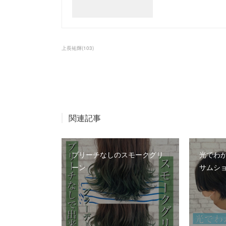
上長祐輝
(
103
)
関連記事
ブリーチなしのスモークグリ
光でわ
ーン
サムシ