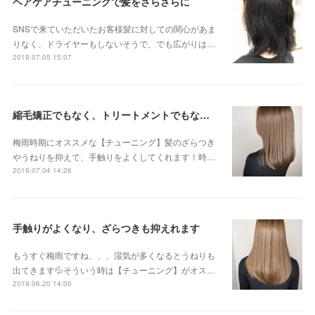
ヘアケアチューニングで髪をさらさらに
SNSで来ていただいたお客様髪に対しての関心があま
りなく、ドライヤーもしないそうで、でも広がりは…
2019.07.05 15:07
縮毛矯正でもなく、トリートメントでもない 新感覚のストリートメントです😊
梅雨時期にオススメな【チューニング】髪のざらつき
やうねりを抑えて、手触りをよくしてくれます！時…
2019.07.04 14:26
手触りがよくなり、ざらつきも抑えれます
もうすぐ梅雨ですね、、、湿気が多くなるとうねりも
出てきます💦そういう時は【チューニング】がオス…
2019.06.20 14:00