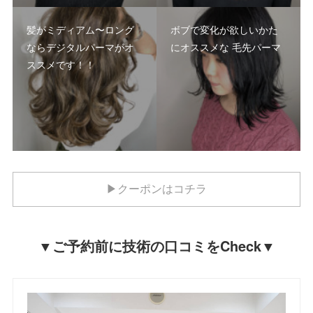
髪がミディアム〜ロング
ボブで変化が欲しいかた
ならデジタルパーマがオ
にオススメな 毛先パーマ
ススメです！！
▶クーポンはコチラ
▼ご予約前に技術の口コミをCheck▼