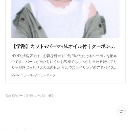
【学割】カット+パーマ+N.オイル付｜クーポン｜美容室 NYNY NYNY 姫路店｜ヘアサロン・美容院｜ニューヨークニューヨーク
NYNY 姫路店では、お得な料金でご利用いただけるクーポンを配布
中です。パーマが当たりにくいお客様でもしっかり当たる乾いても
リッジ感ばっちり大人気のＮ.オイルでスタイリングのアドバイス…
NYNY ニューヨークニューヨーク
初めてのパーマ
(
118
)
山本ひかり
(
66
)