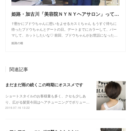
姫路・加古川「美容院ＮＹＮＹヘアサロン」って入りにくい！？実際に４店に行ってきた感想！お得なクーポンゲットしたよ【姫路の種宣伝部】
↑密かにブドウちゃんに想いをよせるカスミちゃん もうすぐ待ちに
待ったブドウちゃんとデートの日。デートまでにカラーして、パー
マして、カットしたいな♡ 前回、ブドウちゃんがお世話になった…
姫路の種
関連記事
まだまだ雨の続くこの時期にオススメです
ショートスタイルのお客様量も多く、クセも少しあ
り、広がる髪質今回はヘアチューニングでボリュー…
2019.07.16 13:22