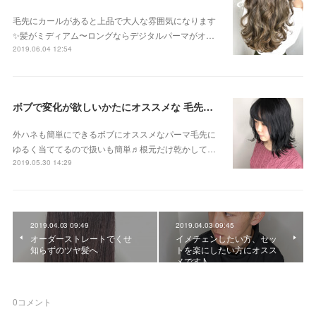
毛先にカールがあると上品で大人な雰囲気になります
✨髪がミディアム〜ロングならデジタルパーマがオ…
2019.06.04 12:54
ボブで変化が欲しいかたにオススメな 毛先パーマ
外ハネも簡単にできるボブにオススメなパーマ毛先に
ゆるく当ててるので扱いも簡単♬根元だけ乾かして…
2019.05.30 14:29
2019.04.03 09:49
2019.04.03 09:45
オーダーストレートでくせ
イメチェンしたい方、セッ
知らずのツヤ髪へ
トを楽にしたい方にオスス
メです♪
0
コメント