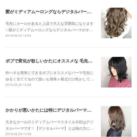
髪がミディアム〜ロングならデジタルパーマがオススメです！！
毛先にカールがあると上品で大人な雰囲気になります
✨髪がミディアム〜ロングならデジタルパーマがオ…
2019.06.04 12:54
ボブで変化が欲しいかたにオススメな 毛先パーマ
外ハネも簡単にできるボブにオススメなパーマ毛先に
ゆるく当ててるので扱いも簡単♬根元だけ乾かして…
2019.05.30 14:29
かかりが悪いかたには特にデジタルパーマがオススメです！
大きなカールのミディアムパーマスタイル今回はデジ
タルパーマです！【デジタルパーマ】とは熱の力に…
2019.05.29 14:48