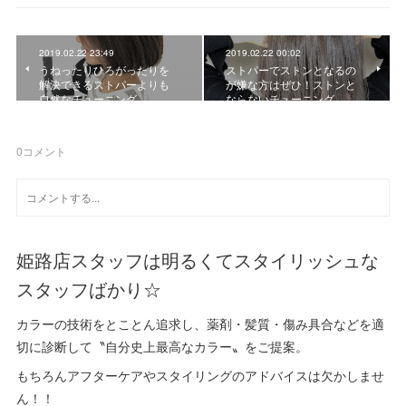
2019.02.22 23:49
2019.02.22 00:02
うねったりひろがったりを
ストパーでストンとなるの
解決できるストパーよりも
が嫌な方はぜひ！ストンと
自然なチューニング
ならないチューニング
0
コメント
姫路店スタッフは明るくてスタイリッシュな
スタッフばかり☆
カラーの技術をとことん追求し、薬剤・髪質・傷み具合などを適
切に診断して〝自分史上最高なカラー〟をご提案。
もちろんアフターケアやスタイリングのアドバイスは欠かしませ
ん！！