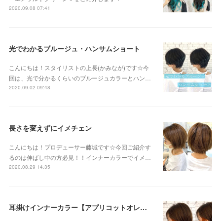
2020.09.08 07:41
光でわかるブルージュ・ハンサムショート
こんにちは！スタイリストの上長(かみなが)です☆今
回は、光で分かるくらいのブルージュカラーとハン…
2020.09.02 09:48
長さを変えずにイメチェン
こんにちは！プロデューサー藤城です☆今回ご紹介す
るのは伸ばし中の方必見！！インナーカラーでイメ…
2020.08.29 14:35
耳掛けインナーカラー【アプリコットオレンジ】