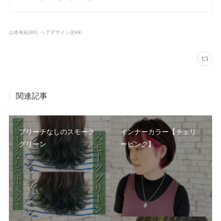
山本有紀
(
95
)
ヘアデザイン
(
249
)
関連記事
ブリーチなしのスモーク
インナーカラー【チェリ
グリーン
ーピンク】