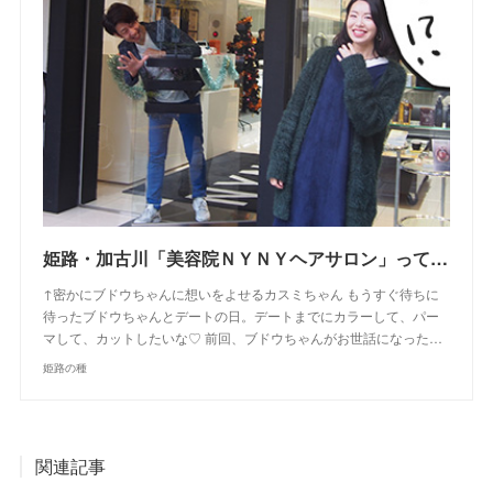
姫路・加古川「美容院ＮＹＮＹヘアサロン」って入りにくい！？実際に４店に行ってきた感想！お得なクーポンゲットしたよ【姫路の種宣伝部】
↑密かにブドウちゃんに想いをよせるカスミちゃん もうすぐ待ちに
待ったブドウちゃんとデートの日。デートまでにカラーして、パー
マして、カットしたいな♡ 前回、ブドウちゃんがお世話になった…
姫路の種
関連記事