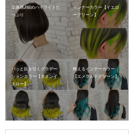
立体感♪細めハイライトた
インナーカラー【イエロ
っぷり
ーグリーン】
パッと目を引くグラデー
映えるインナーカラー
ションカラー【ネオンイ
【エメラルドグリーン】
エロー】