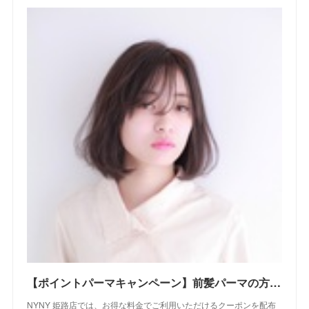
【ポイントパーマキャンペーン】前髪パーマの方用｜クーポン｜美容室 NYNY NYNY 姫路店｜ヘアサロン・美容院｜ニューヨークニューヨーク
NYNY 姫路店では、お得な料金でご利用いただけるクーポンを配布