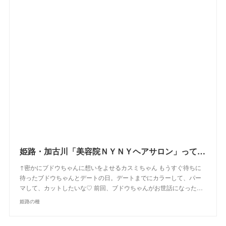
姫路・加古川「美容院ＮＹＮＹヘアサロン」って入りにくい！？実際に４店に行ってきた感想！お得なクーポンゲットしたよ【姫路の種宣伝部】
↑密かにブドウちゃんに想いをよせるカスミちゃん もうすぐ待ちに
待ったブドウちゃんとデートの日。デートまでにカラーして、パー
マして、カットしたいな♡ 前回、ブドウちゃんがお世話になった…
姫路の種