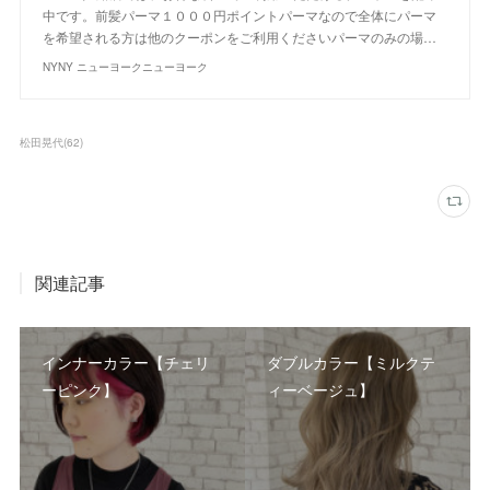
中です。前髪パーマ１０００円ポイントパーマなので全体にパーマ
を希望される方は他のクーポンをご利用くださいパーマのみの場…
NYNY ニューヨークニューヨーク
松田晃代
(
62
)
関連記事
インナーカラー【チェリ
ダブルカラー【ミルクテ
ーピンク】
ィーベージュ】