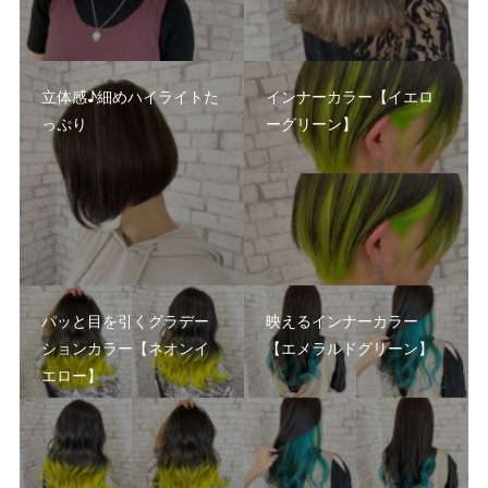
立体感♪細めハイライトた
インナーカラー【イエロ
っぷり
ーグリーン】
パッと目を引くグラデー
映えるインナーカラー
ションカラー【ネオンイ
【エメラルドグリーン】
エロー】