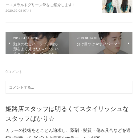
ーエメラルドグリーン💚をご紹介します！
2020.09.08 07:41
2019.04.14 10:34
2019.04.14 00:51
動きの欲しいトップ、頭の
分け目つけやすいパーマ
形をよく見せたいバック い
るところだけにパーマは…
0
コメント
姫路店スタッフは明るくてスタイリッシュな
スタッフばかり☆
カラーの技術をとことん追求し、薬剤・髪質・傷み具合などを適
切に診断して〝自分史上最高なカラー〟をご提案。