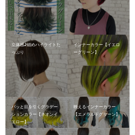
立体感♪細めハイライトた
インナーカラー【イエロ
っぷり
ーグリーン】
パッと目を引くグラデー
映えるインナーカラー
ションカラー【ネオンイ
【エメラルドグリーン】
エロー】