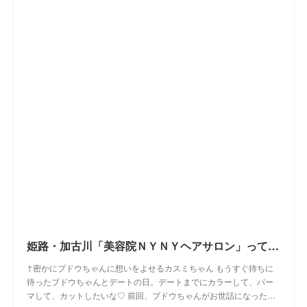
姫路・加古川「美容院ＮＹＮＹヘアサロン」って入りにくい！？実際に４店に行ってきた感想！お得なクーポンゲットしたよ【姫路の種宣伝部】
↑密かにブドウちゃんに想いをよせるカスミちゃん もうすぐ待ちに
待ったブドウちゃんとデートの日。デートまでにカラーして、パー
マして、カットしたいな♡ 前回、ブドウちゃんがお世話になった…