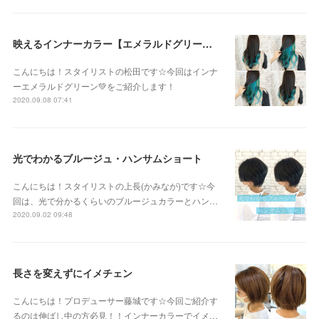
映えるインナーカラー【エメラルドグリーン】
こんにちは！スタイリストの松田です☆今回はインナ
ーエメラルドグリーン💚をご紹介します！
2020.09.08 07:41
光でわかるブルージュ・ハンサムショート
こんにちは！スタイリストの上長(かみなが)です☆今
回は、光で分かるくらいのブルージュカラーとハン…
2020.09.02 09:48
長さを変えずにイメチェン
こんにちは！プロデューサー藤城です☆今回ご紹介す
るのは伸ばし中の方必見！！インナーカラーでイメ…