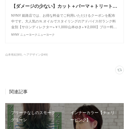
【ダメージの少ない】カット＋パーマ＋トリートメント+Ｎ.オイル付｜クーポン｜美容室 NYNY NYNY 姫路店｜ヘアサロン・美容院｜ニューヨークニューヨーク
NYNY 姫路店では、お得な料金でご利用いただけるクーポンを配布
中です。大人気のＮ.オイルでスタイリングのアドバイス付ランク料
金別【サロンディレクター+￥1,000/山本ゆき+￥2,000】ブロー料…
NYNY ニューヨークニューヨーク
山本有紀
(
95
)
ヘアデザイン
(
249
)
関連記事
ブリーチなしのスモーク
インナーカラー【チェリ
グリーン
ーピンク】