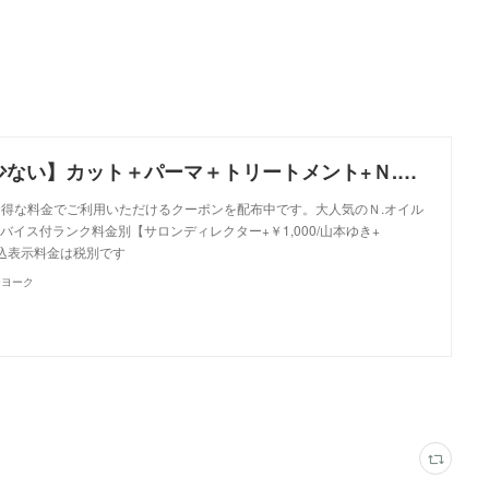
【ダメージの少ない】カット＋パーマ＋トリートメント+Ｎ.オイル付｜クーポン｜美容室 NYNY NYNY 姫路店｜ヘアサロン・美容院｜ニューヨークニューヨーク
、お得な料金でご利用いただけるクーポンを配布中です。大人気のＮ.オイル
イス付ランク料金別【サロンディレクター+￥1,000/山本ゆき+
金込表示料金は税別です
ーヨーク