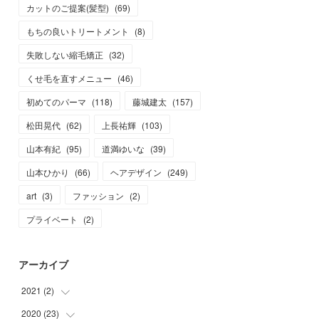
カットのご提案(髪型)
(
69
)
もちの良いトリートメント
(
8
)
失敗しない縮毛矯正
(
32
)
くせ毛を直すメニュー
(
46
)
初めてのパーマ
(
118
)
藤城建太
(
157
)
松田晃代
(
62
)
上長祐輝
(
103
)
山本有紀
(
95
)
道満ゆいな
(
39
)
山本ひかり
(
66
)
ヘアデザイン
(
249
)
art
(
3
)
ファッション
(
2
)
プライベート
(
2
)
アーカイブ
2021
(
2
)
2020
(
23
(
2
)
)