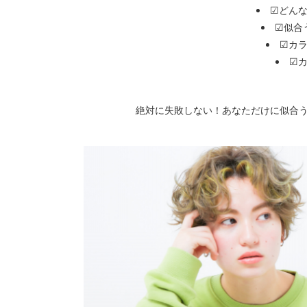
☑どん
☑似合
☑カ
☑
絶対に失敗しない！あなただけに似合