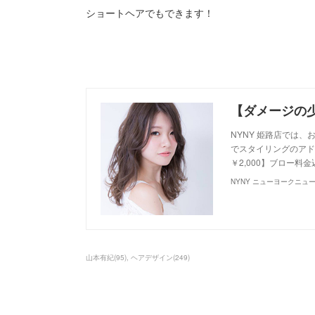
ショートヘアでもできます！
NYNY 姫路店では
でスタイリングのアドバ
￥2,000】ブロー料
NYNY ニューヨークニュ
山本有紀
(
95
)
ヘアデザイン
(
249
)