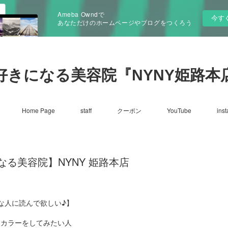
Ameba Owndで
今す
あなただけのホームページやブログをつくろう
好きになる美容院『NYNY姫路本
Home Page
staff
クーポン
YouTube
ins
る美容院】NYNY 姫路本店
な人に読んで欲しい♪】
☑カラーをしてみたい人