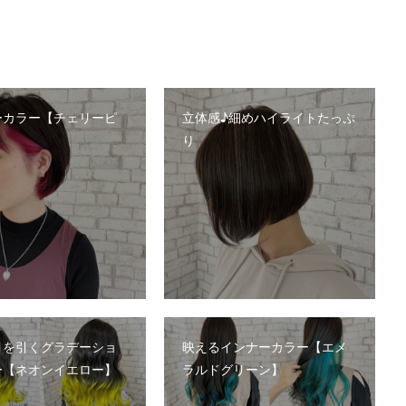
ーカラー【チェリーピ
立体感♪細めハイライトたっぷ
り
目を引くグラデーショ
映えるインナーカラー【エメ
ー【ネオンイエロー】
ラルドグリーン】