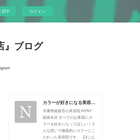
ぐ試す
ログイン
店』ブログ
tagram
カラーが好きになる美容院『NYNY姫路本店』ブログ
兵庫県姫路市の美容院 NYNY
姫路本店 すべてのお客様にカ
ラーを好きになってほしい！そ
んな想いで徹底的にカラーにこ
だわった美容院です。 【♪こん