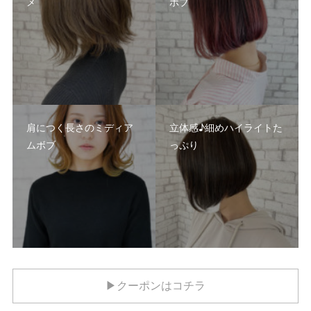
メ
ボブ
肩につく長さのミディア
立体感♪細めハイライトた
ムボブ
っぷり
▶クーポンはコチラ