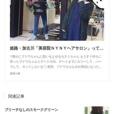
姫路・加古川「美容院ＮＹＮＹヘアサロン」って入りにくい！？実際に４店に行ってきた感想！お得なクーポンゲットしたよ【姫路の種宣伝部】
↑密かにブドウちゃんに想いをよせるカスミちゃん もうすぐ待ちに
待ったブドウちゃんとデートの日。デートまでにカラーして、パー
マして、カットしたいな♡ 前回、ブドウちゃんがお世話になった…
姫路の種
関連記事
ブリーチなしのスモークグリーン