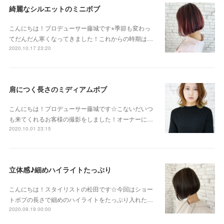
綺麗なシルエットのミニボブ
こんにちは！プロデューサー藤城です⭐︎季節も変わっ
てだんだん寒くなってきました！これからの時期は…
2020.10.17 23:20
肩につく長さのミディアムボブ
こんにちは！プロデューサー藤城です☆こないだいつ
も来てくれるお客様の撮影をしました！オーナーに…
2020.10.01 23:15
立体感♪細めハイライトたっぷり
こんにちは！スタイリストの松田です☆今回はショー
トボブの長さで細めのハイライトをたっぷり入れた…
2020.09.19 00:00