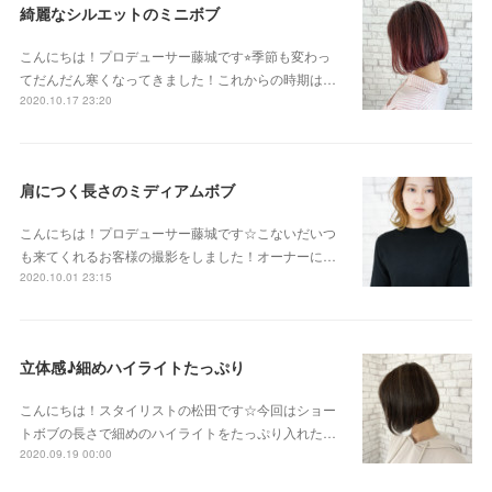
綺麗なシルエットのミニボブ
こんにちは！プロデューサー藤城です⭐︎季節も変わっ
てだんだん寒くなってきました！これからの時期は…
2020.10.17 23:20
肩につく長さのミディアムボブ
こんにちは！プロデューサー藤城です☆こないだいつ
も来てくれるお客様の撮影をしました！オーナーに…
2020.10.01 23:15
立体感♪細めハイライトたっぷり
こんにちは！スタイリストの松田です☆今回はショー
トボブの長さで細めのハイライトをたっぷり入れた…
2020.09.19 00:00