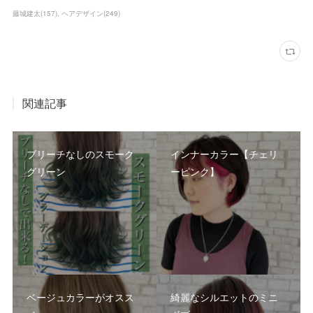
藤城建太
(
157
)
ヘアデザイン
(
249
)
関連記事
ブリーチなしのスモーク
インナーカラー【チェリ
グリーン
ーピンク】
ベージュカラーがオスス
綺麗なシルエットのミニ