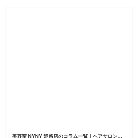
美容室 NYNY 姫路店のコラム一覧｜ヘアサロン・美容院｜ニューヨークニューヨーク