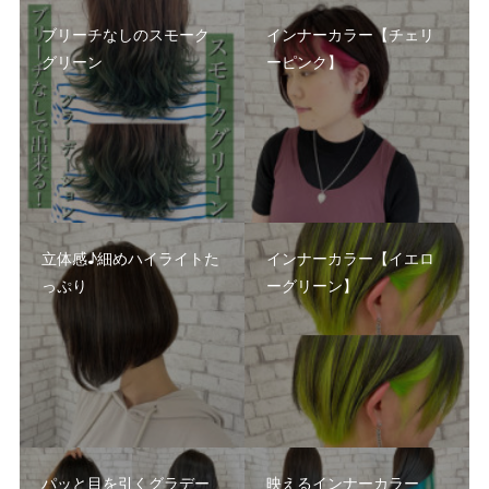
ブリーチなしのスモーク
インナーカラー【チェリ
グリーン
ーピンク】
立体感♪細めハイライトた
インナーカラー【イエロ
っぷり
ーグリーン】
パッと目を引くグラデー
映えるインナーカラー