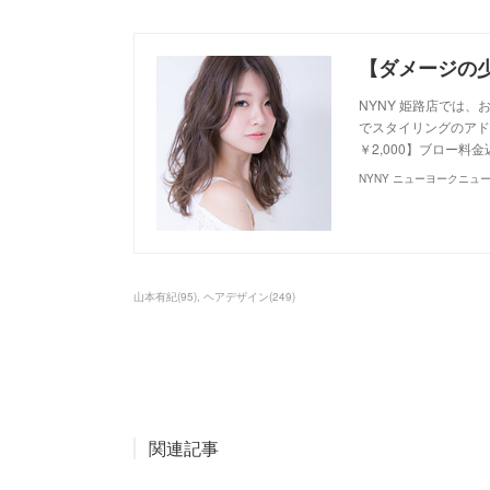
NYNY 姫路店では
でスタイリングのアドバ
￥2,000】ブロー料
NYNY ニューヨークニュ
山本有紀
(
95
)
ヘアデザイン
(
249
)
関連記事