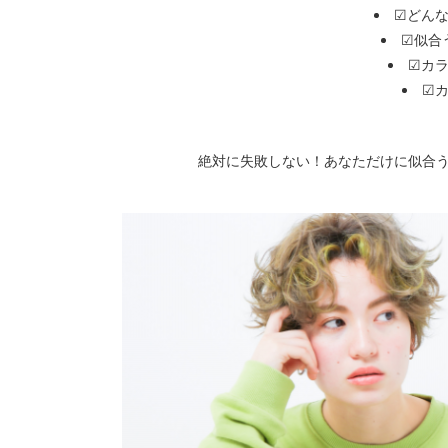
☑どん
☑似合
☑カ
☑
絶対に失敗しない！あなただけに似合