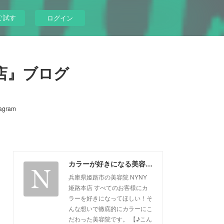
ぐ試す
ログイン
店』ブログ
tagram
カラーが好きになる美容院『NYNY姫路本店』ブログ
兵庫県姫路市の美容院 NYNY
姫路本店 すべてのお客様にカ
ラーを好きになってほしい！そ
んな想いで徹底的にカラーにこ
だわった美容院です。 【♪こん