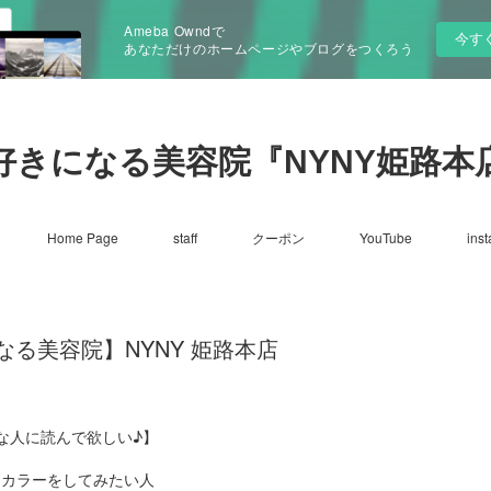
Ameba Owndで
今す
あなただけのホームページやブログをつくろう
好きになる美容院『NYNY姫路本
Home Page
staff
クーポン
YouTube
ins
る美容院】NYNY 姫路本店
な人に読んで欲しい♪】
☑カラーをしてみたい人