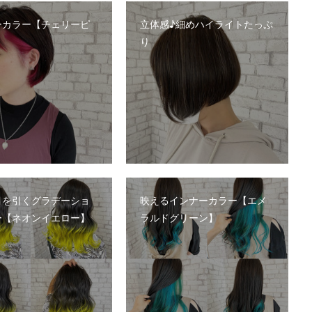
ーカラー【チェリーピ
立体感♪細めハイライトたっぷ
り
目を引くグラデーショ
映えるインナーカラー【エメ
ー【ネオンイエロー】
ラルドグリーン】