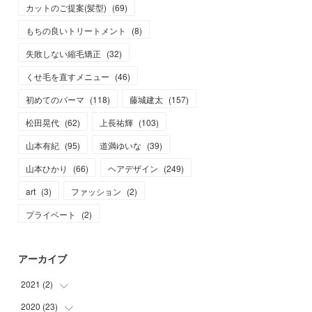
カットのご提案(髪型)
(
69
)
もちの良いトリートメント
(
8
)
失敗しない縮毛矯正
(
32
)
くせ毛を直すメニュー
(
46
)
初めてのパーマ
(
118
)
藤城建太
(
157
)
松田晃代
(
62
)
上長祐輝
(
103
)
山本有紀
(
95
)
道満ゆいな
(
39
)
山本ひかり
(
66
)
ヘアデザイン
(
249
)
art
(
3
)
ファッション
(
2
)
プライベート
(
2
)
アーカイブ
2021
(
2
)
2020
(
23
(
2
)
)