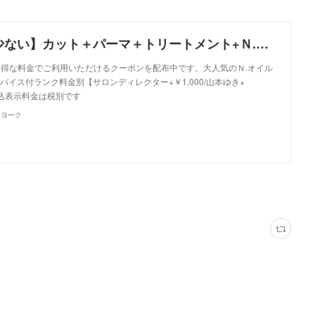
【ダメージの少ない】カット＋パーマ＋トリートメント+Ｎ.オイル付｜クーポン｜美容室 NYNY NYNY 姫路店｜ヘアサロン・美容院｜ニューヨークニューヨーク
、お得な料金でご利用いただけるクーポンを配布中です。大人気のＮ.オイル
イス付ランク料金別【サロンディレクター+￥1,000/山本ゆき+
金込表示料金は税別です
ーヨーク