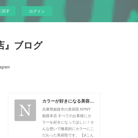
ぐ試す
ログイン
店』ブログ
tagram
カラーが好きになる美容院『NYNY姫路本店』ブログ
兵庫県姫路市の美容院 NYNY
姫路本店 すべてのお客様にカ
ラーを好きになってほしい！そ
んな想いで徹底的にカラーにこ
だわった美容院です。 【♪こん