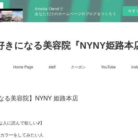
Ameba Owndで
今す
あなただけのホームページやブログをつくろう
好きになる美容院『NYNY姫路本
Home Page
staff
クーポン
YouTube
ins
る美容院】NYNY 姫路本店
な人に読んで欲しい♪】
☑カラーをしてみたい人