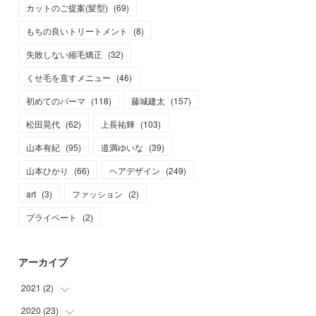
カットのご提案(髪型)
(
69
)
もちの良いトリートメント
(
8
)
失敗しない縮毛矯正
(
32
)
くせ毛を直すメニュー
(
46
)
初めてのパーマ
(
118
)
藤城建太
(
157
)
松田晃代
(
62
)
上長祐輝
(
103
)
山本有紀
(
95
)
道満ゆいな
(
39
)
山本ひかり
(
66
)
ヘアデザイン
(
249
)
art
(
3
)
ファッション
(
2
)
プライベート
(
2
)
アーカイブ
2021
(
2
)
2020
(
23
(
2
)
)