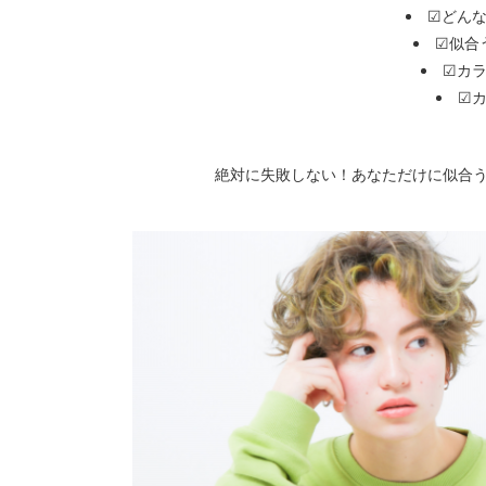
☑どん
☑似合
☑カ
☑
絶対に失敗しない！あなただけに似合