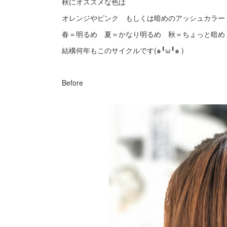
秋にオススメな色は
オレンジやピンク もしくは暗めのアッシュカラー
春＝明るめ 夏＝かなり明るめ 秋＝ちょっと暗め
結構何年もこのサイクルです(๑╹ω╹๑ )
Before