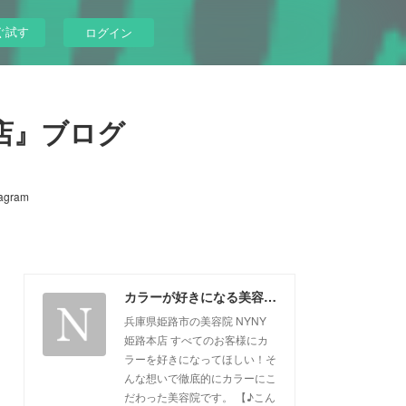
ぐ試す
ログイン
店』ブログ
tagram
カラーが好きになる美容院『NYNY姫路本店』ブログ
兵庫県姫路市の美容院 NYNY
姫路本店 すべてのお客様にカ
ラーを好きになってほしい！そ
んな想いで徹底的にカラーにこ
だわった美容院です。 【♪こん