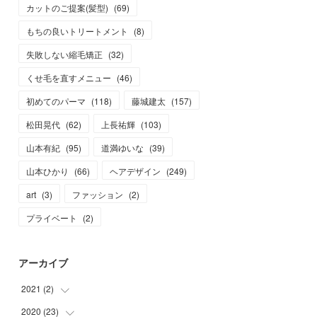
カットのご提案(髪型)
(
69
)
もちの良いトリートメント
(
8
)
失敗しない縮毛矯正
(
32
)
くせ毛を直すメニュー
(
46
)
初めてのパーマ
(
118
)
藤城建太
(
157
)
松田晃代
(
62
)
上長祐輝
(
103
)
山本有紀
(
95
)
道満ゆいな
(
39
)
山本ひかり
(
66
)
ヘアデザイン
(
249
)
art
(
3
)
ファッション
(
2
)
プライベート
(
2
)
アーカイブ
2021
(
2
)
2020
(
23
(
2
)
)