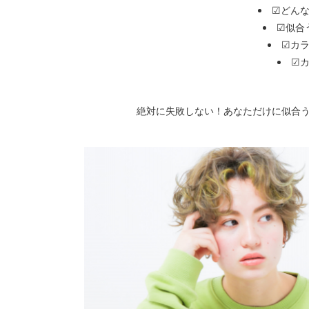
☑どん
☑似合
☑カ
☑
絶対に失敗しない！あなただけに似合