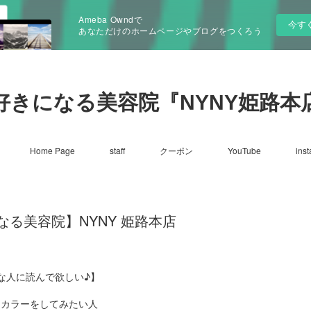
Ameba Owndで
今す
あなただけのホームページやブログをつくろう
好きになる美容院『NYNY姫路本
Home Page
staff
クーポン
YouTube
ins
る美容院】NYNY 姫路本店
な人に読んで欲しい♪】
☑カラーをしてみたい人